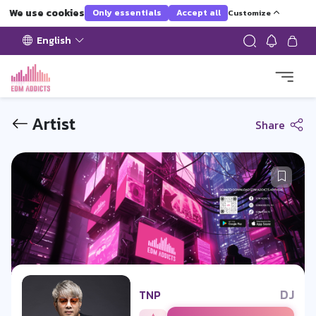
We use cookies
Only essentials
Accept all
Customize
English
Artist
Share
DJ
TNP