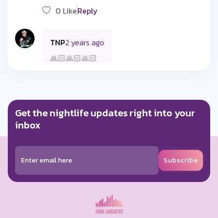
0 Like
Reply
TNP
2 years ago
🙏🏻🙏🏻🙏🏻
0 Like
Reply
Get the nightlife updates right into your
Anonymous
2 years ago
inbox
🥰🥰🥰
0 Like
Reply
Subscribe
ตา'า ปุ๊
2 years ago
หล่อมากค่ะ