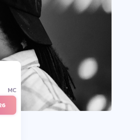
MC
26