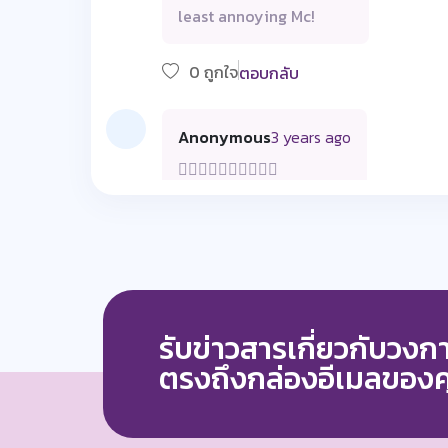
least annoying Mc!
0 ถูกใจ
ตอบกลับ
Anonymous
3 years ago
❤️‍🔥❤️‍🔥❤️‍🔥❤️‍🔥❤️‍🔥
0 ถูกใจ
ตอบกลับ
potae
3 years ago
luv ya
รับข่าวสารเกี่ยวกับวง
ตรงถึงกล่องอีเมลของ
0 ถูกใจ
ตอบกลับ
Deaw Korakot
2 years ago