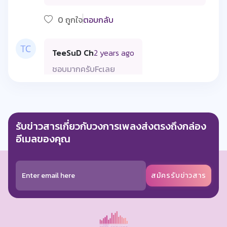
0 ถูกใจ
ตอบกลับ
TeeSuD Ch
2 years ago
ชอบมากครับFcเลย
0 ถูกใจ
ตอบกลับ
รับข่าวสารเกี่ยวกับวงการเพลงส่งตรงถึงกล่อง
Watanapol Kaewsawang
7 months ago
อีเมลของคุณ
👍🏻😊
0 ถูกใจ
ตอบกลับ
สมัครรับข่าวสาร
Close Jobs
7 months ago
ทั้งพลังเสียง ไหวพริบ การอ่านหน้างาน สุดจริง