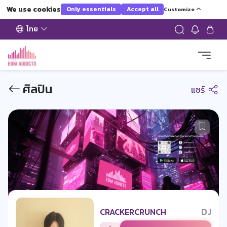
We use cookies
Only essentials
Accept all
Customize
ไทย
ศิลปิน
แชร์
DJ
CRACKERCRUNCH