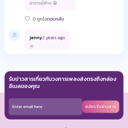
อาจารย์ค้าบ 😁
0 ถูกใจ
ตอบกลับ
jenny
2 years ago
🥂
0 ถูกใจ
ตอบกลับ
รับข่าวสารเกี่ยวกับวงการเพลงส่งตรงถึงกล่อง
Kitti Satman
7 months ago
อีเมลของคุณ
Fc.พี่ขาม
0 ถูกใจ
ตอบกลับ
สมัครรับข่าวสาร
Levii Gdk
7 months ago