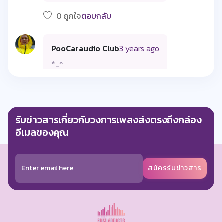
0 ถูกใจ
ตอบกลับ
PooCaraudio Club
3 years ago
*_^
0 ถูกใจ
ตอบกลับ
รับข่าวสารเกี่ยวกับวงการเพลงส่งตรงถึงกล่อง
PooCaraudio Club
2 years ago
อีเมลของคุณ
*_^ wow♡♡♡
0 ถูกใจ
ตอบกลับ
สมัครรับข่าวสาร
Andarat Wattanasaknavakul
2 years ago
i love dj pp 😘😘