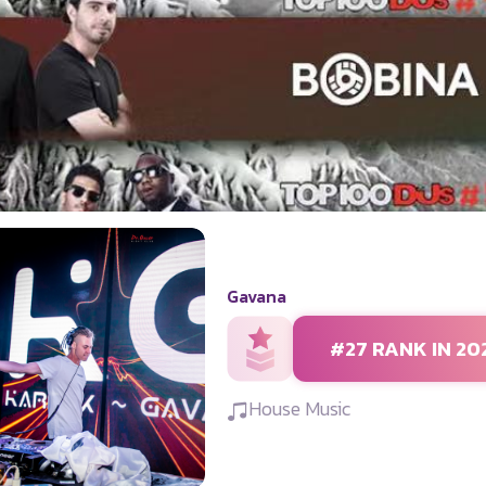
Gavana
#27 RANK IN 20
House Music