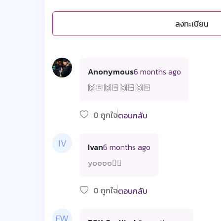
ลงทะเบียน
Anonymous
6 months ago
🙌🏻🙌🏻🙌🏻🙌🏻
0 ถูกใจ
ตอบกลับ
Ivan
6 months ago
yoooo❤️‍🔥
0 ถูกใจ
ตอบกลับ