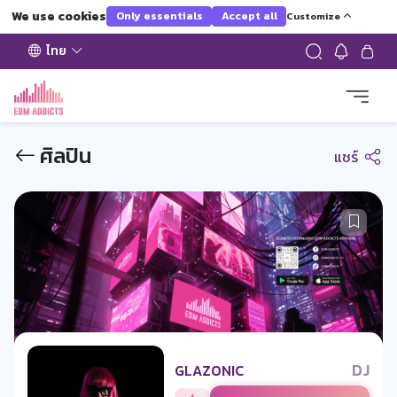
We use cookies
Only essentials
Accept all
Customize
ไทย
ศิลปิน
แชร์
DJ
GLAZONIC