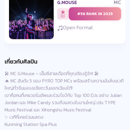
MC
G.MOUSE
#56 RANK IN 2025
Open Format
เกี่ยวกับศิลปิน
🎤 MC G.Mouse – เอ็มซีสายเดือดที่คุณต้องรู้จัก! 🎤
🔥 MC อันดับ 5 ของ PYRO TOP MCs พร้อมสร้างความมันส์บนเวที
ใหญ่ทั่วจีนและเอเชียตะวันออกเฉียงใต้!
เขาคือคนที่เคยวอร์มอัพและร่วมโชว์กับ Top 100 DJs อย่าง Julian
Jordan และ Mike Candy รวมถึงแสดงในงานใหญ่ เช่น TYPE
Music Festival และ Xihongshu Music Festival
✨ เวทีที่เคยร่วมแสดง:
Kunming Station Spa Plus