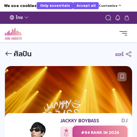
We use cookies
Only essentials
Accept all
Customize
ไทย
ศิลปิน
แชร์
DJ
JACKKY BOYBASS
#94 RANK IN 2026