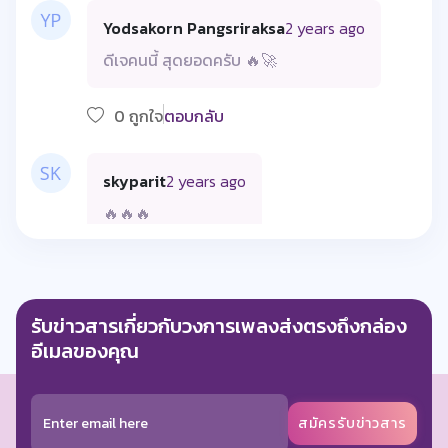
Yodsakorn Pangsriraksa
2 years ago
ดีเจคนนี้ สุดยอดครับ 🔥🚀
0 ถูกใจ
ตอบกลับ
skyparit
2 years ago
🔥🔥🔥
0 ถูกใจ
ตอบกลับ
รับข่าวสารเกี่ยวกับวงการเพลงส่งตรงถึงกล่อง
Panantanon Miew
2 years
อีเมลของคุณ
Chaliewpong
ago
🙌🏻🙌🏻🙌🏻🙌🏻🙌🏻
สมัครรับข่าวสาร
0 ถูกใจ
ตอบกลับ