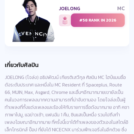
MC
JOELONG
#58 RANK IN 2026
เกี่ยวกับศิลปิน
JOELONG (โจล่ง) อธิปพัฒน์ เกียรติเสวีกุล ศิลปิน MC ไฮป์แมนชื่อ
ดังระดับประเทศ และหนึ่งใน MC Resident ที่ Spaceplus, Route
66, MUIN, Max, Asgard, Chrome และอื่นๆอีกมากมายเขายังเป็น
คนในวงการเพลงมากความสามารถที่น่าจับตามอง โดยโจล่งเป็นผู้
ทำเพลงที่ทั้งแต่งเพลงและร้องให้กับรายการชื่อดังมากมาย อาทิ คชา
ภาพาไปมู, แฉข่าวเช้า, แฟนฉัน 1 คืน, ซินแสเป็นหนึ่ง รวมไปถึงทำ
เพลงโฆษณาอีกมากมาย ที่ครั้งนี้เขาได้ทำเพลงของตัวเองในสไตล์อิ
เล็กโทรนิกส์ ป็อป ที่ยังได้ NICECNX มาร่วมฟีทเจอริ่งในอีกด้วย ซึ่ง