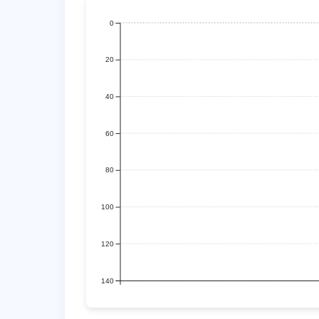
0
20
40
60
80
100
120
140