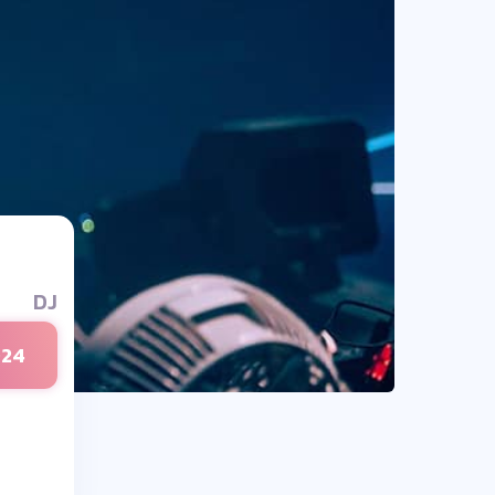
DJ
024