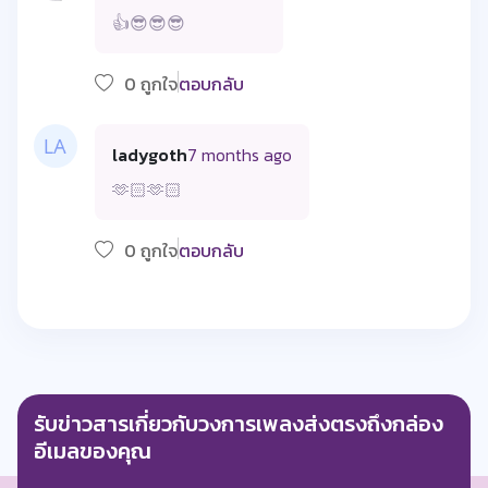
👍😎😎😎
0 ถูกใจ
ตอบกลับ
ladygoth
7 months ago
🫶🏻🫶🏻
0 ถูกใจ
ตอบกลับ
รับข่าวสารเกี่ยวกับวงการเพลงส่งตรงถึงกล่อง
อีเมลของคุณ