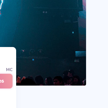
MC
26