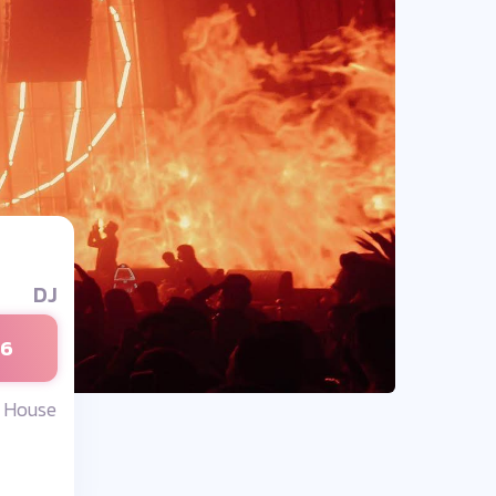
DJ
26
 House