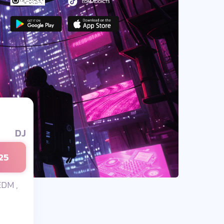
DJ
25
EDM ,