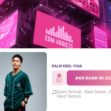
PALM KRIS-THIA
#69 RANK IN 20
Open format , Bass house , 
Hard Techno