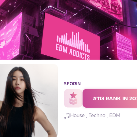
SEORIN
#113 RANK IN 20
House , Techno , EDM