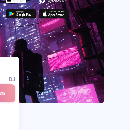
DJ
25