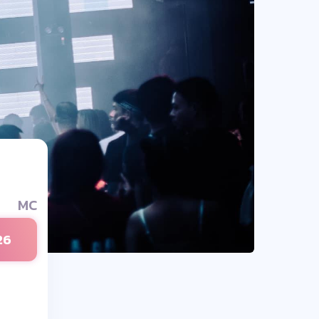
MC
26