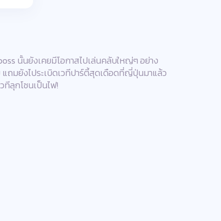
่ Tboss นั้นยังเคยมีโอกาสไปเล่นคลับใหญ่ๆ อย่าง
มยังไประเบิดเวทีปาร์ตี้สุดเดือดที่ญี่ปุ่นมาแล้ว
เวทีลุกโชนเป็นไฟ!