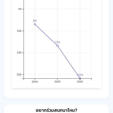
50
85
100
134
150
209
200
2024
2025
2026
อยากร่วมสนทนาไหม?