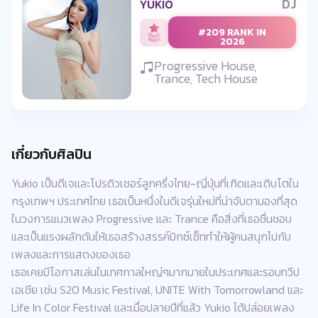
DJ
YUKIO
#209 RANK IN
2026
Progressive House,
Trance, Tech House
เกี่ยวกับศิลปิน
Yukio เป็นดีเจและโปรดิวเซอร์ลูกครึ่งไทย-ญี่ปุ่นที่เกิดและเติบโตใน
กรุงเทพฯ ประเทศไทย เธอเป็นหนึ่งในดีเจรุ่นใหม่ที่น่าจับตามองที่สุด
ในวงการแนวเพลง Progressive และ Trance คือสิ่งที่เธอชื่นชอบ
และเป็นแรงผลักดันให้เธอสร้างสรรค์มิกซ์เซ็ททำให้ผู้คนสนุกไปกับ
เพลงและการแสดงของเธอ
เธอเคยมีโอกาสเล่นในเทศกาลใหญ่ๆมากมายในประเทศและรอบทวีป
เอเชีย เช่น S2O Music Festival, UNITE With Tomorrowland และ
Life In Color Festival และเมื่อปลายปีที่แล้ว Yukio ได้ปล่อยเพลง