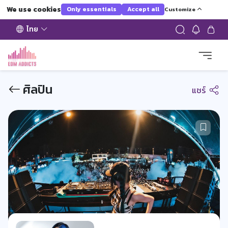
We use cookies
Only essentials
Accept all
Customize
ไทย
ศิลปิน
แชร์