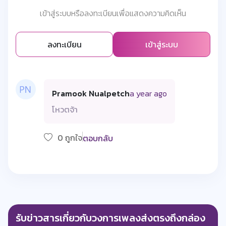
เข้าสู่ระบบหรือลงทะเบียนเพื่อแสดงความคิดเห็น
ลงทะเบียน
เข้าสู่ระบบ
Pramook Nualpetch
a year ago
โหวตจ้า
0 ถูกใจ
ตอบกลับ
รับข่าวสารเกี่ยวกับวงการเพลงส่งตรงถึงกล่อง