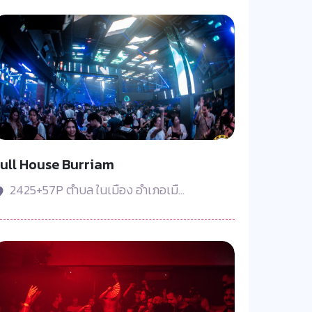
ull House Burriam
2425+57P ตำบล ในเมือง อำเภอเมื...