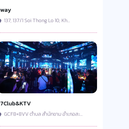
Sway
137, 137/1 Soi Thong Lo 10, Kh...
77Club&KTV
GCF8+8VV ตำบล สำนักขาม อำเภอสะ...