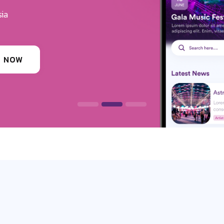
erves
ounding festivals, clubs & events
 INFORMATION