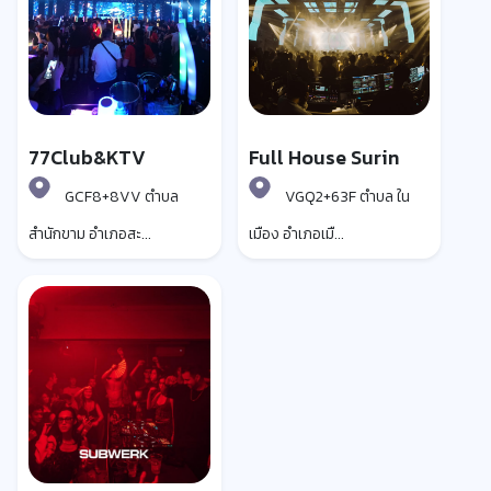
77Club&KTV
Full House Surin
GCF8+8VV ตำบล
VGQ2+63F ตำบล ใน
สำนักขาม อำเภอสะ...
เมือง อำเภอเมื...