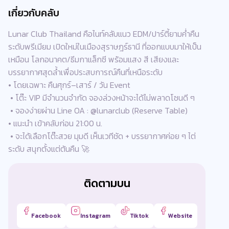
เกี่ยวกับคลับ
Lunar Club Thailand คือไนท์คลับแนว EDM/ปาร์ตี้ยามค่ำคืน
ระดับพรีเมียม เปิดใหม่ในเมืองสุราษฎร์ธานี ที่ออกแบบมาให้เป็น
เหมือน โลกอนาคต/ธีมกาแล็กซี พร้อมแสง สี เสียงและ
บรรยากาศสุดล้ำเพื่อประสบการณ์คืนที่เหนือระดับ
• โดยเฉพาะ คืนศุกร์–เสาร์ / วัน Event
• โต๊ะ VIP มีจำนวนจำกัด จองล่วงหน้าจะได้ไม่พลาดโซนดี ๆ
• จองง่ายผ่าน Line OA : @lunarclub (Reserve Table)
• แนะนำ เข้าคลับก่อน 21:00 น.
• จะได้เลือกโต๊ะสวย มุมดี เห็นเวทีชัด + บรรยากาศค่อย ๆ ไต่
ระดับ สนุกตั้งแต่ต้นคืน 🚀
ติดตามบน
Facebook
Instagram
Tiktok
Website