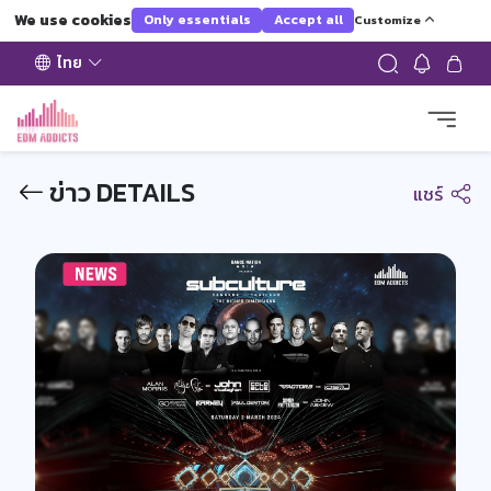
We use cookies
Only essentials
Accept all
Customize
ไทย
ข่าว DETAILS
แชร์