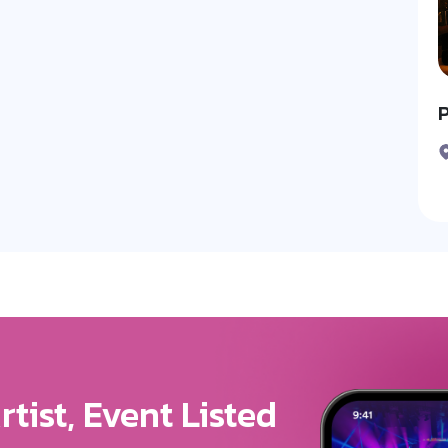
P
ure For Your Brand