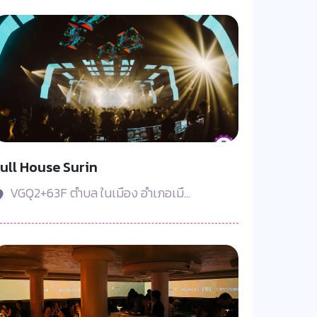
ull House Surin
VGQ2+63F ตำบล ในเมือง อำเภอเมื...