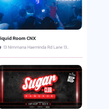
Liquid Room CNX
13 Nimmana Haeminda Rd Lane 13...