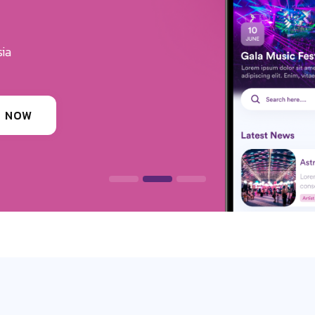
u Get The Exposure
erves
ounding festivals, clubs & events
 INFORMATION