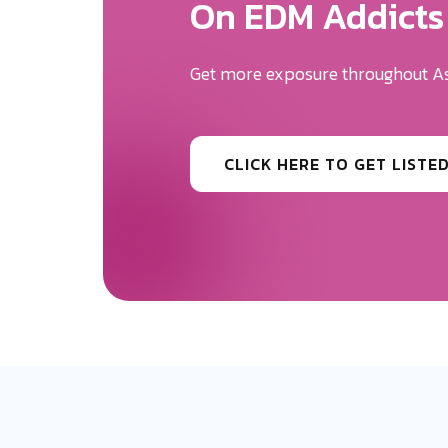
We Will Help Yo
Your Brand Des
Be the first to know the news surr
CLICK HERE TO GET MORE