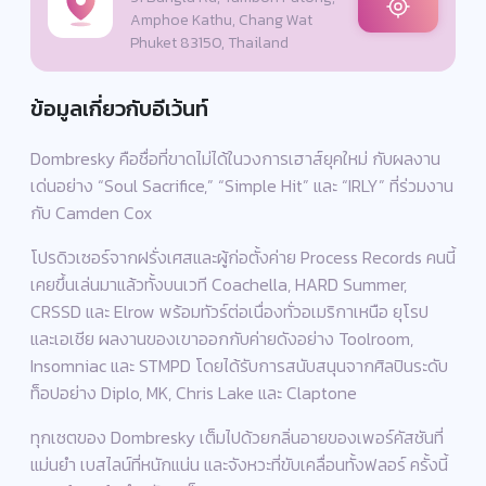
Amphoe Kathu, Chang Wat
Phuket 83150, Thailand
ข้อมูลเกี่ยวกับอีเว้นท์
Dombresky คือชื่อที่ขาดไม่ได้ในวงการเฮาส์ยุคใหม่ กับผลงาน
เด่นอย่าง “Soul Sacrifice,” “Simple Hit” และ “IRLY” ที่ร่วมงาน
กับ Camden Cox
โปรดิวเซอร์จากฝรั่งเศสและผู้ก่อตั้งค่าย Process Records คนนี้
เคยขึ้นเล่นมาแล้วทั้งบนเวที Coachella, HARD Summer,
CRSSD และ Elrow พร้อมทัวร์ต่อเนื่องทั่วอเมริกาเหนือ ยุโรป
และเอเชีย ผลงานของเขาออกกับค่ายดังอย่าง Toolroom,
Insomniac และ STMPD โดยได้รับการสนับสนุนจากศิลปินระดับ
ท็อปอย่าง Diplo, MK, Chris Lake และ Claptone
ทุกเซตของ Dombresky เต็มไปด้วยกลิ่นอายของเพอร์คัสชันที่
แม่นยำ เบสไลน์ที่หนักแน่น และจังหวะที่ขับเคลื่อนทั้งฟลอร์ ครั้งนี้