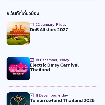
Their passion for electronic dance
music shines through, uniting EDM
อีเว้นท์ที่เกี่ยวข้อง
enthusiasts and artists in an
immersive and unforgettable
22 January, Friday
experience.
DnB Allstars 2027
18 December, Friday
Electric Daisy Carnival
Thailand
11 December, Friday
Tomorrowland Thailand 2026