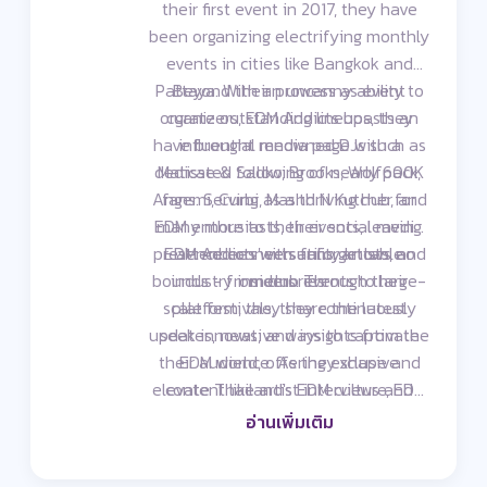
their first event in 2017, they have
been organizing electrifying monthly
events in cities like Bangkok and
Pattaya. With an uncanny ability to
Beyond their prowess as event
organizers, EDM Addicts boasts an
curate outstanding lineups, they
have brought renowned DJs such as
influential media page with a
dedicated following of nearly 600K
Matisse & Sadko, Brooks, Wolfpack,
Angemi, Curbi, Mashd N Kutcher, and
fans. Serving as a thriving hub for
EDM enthusiasts, their social media
many more to their events, leaving
presence connects fans, artists, and
EDM Addicts' versatility knows no
attendees with unforgettable
bounds - from club events to large-
industry insiders. Through their
memories.
scale festivals, they continuously
platform, they share the latest
updates, news, and insights from the
seek innovative ways to captivate
their audience. As they shape and
EDM world, offering exclusive
elevate Thailand's EDM culture, EDM
content like artist interviews and
behind-the-scenes glimpses. Their
Addicts stands out as a force to be
อ่านเพิ่มเติม
reckoned with, embracing both event
engaging approach has cultivated a
loyal and diverse community of fans.
organization and media expertise.