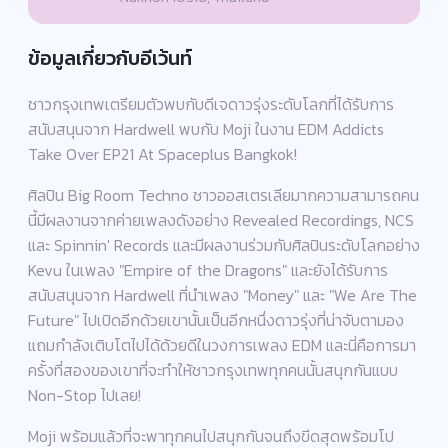
ข้อมูลเกี่ยวกับอีเว้นท์
ชาวกรุงเทพเตรียมตัวพบกับดีเจดาวรุ่งระดับโลกที่ได้รับการ
สนับสนุนจาก Hardwell พบกับ Moji ในงาน EDM Addicts
Take Over EP21 At Spaceplus Bangkok!
ศิลปิน Big Room Techno ชาวออสเตรเลียมากความสามารถคน
นี้มีผลงานจากค่ายเพลงดังอย่าง Revealed Recordings, NCS
และ Spinnin' Records และมีผลงานร่วมกับศิลปินระดับโลกอย่าง
Kevu ในเพลง "Empire of the Dragons" และยังได้รับการ
สนับสนุนจาก Hardwell ที่นำเพลง "Money" และ "We Are The
Future" ไปเปิดอีกด้วยเขานั้นเป็นอีกหนึ่งดาวรุ่งที่น่าจับตามอง
แถมกำลังเติบโตไปได้ด้วยดีในวงการเพลง EDM และนี่คือการมา
ครั้งที่สองของเขาที่จะทำให้ชาวกรุงเทพทุกคนนั้นสนุกกันแบบ
Non-Stop ไปเลย!
Moji พร้อมแล้วที่จะพาทุกคนไปสนุกกันจนถึงขีดสุดพร้อมโป