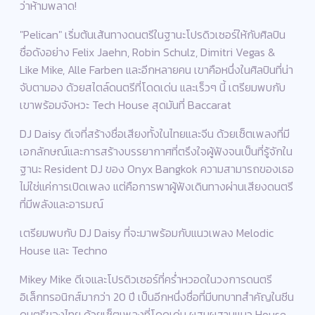
ว่าห้ามพลาด!
"Pelican" เริ่มต้นเส้นทางดนตรีในฐานะโปรดิวเซอร์ให้กับศิลปิน
ชื่อดังอย่าง Felix Jaehn, Robin Schulz, Dimitri Vegas &
Like Mike, Alle Farben และอีกหลายคน เขาคือหนึ่งในศิลปินที่น่า
จับตามอง ด้วยสไตล์ดนตรีที่โดดเด่น และเร็วๆ นี้ เตรียมพบกับ
เขาพร้อมจังหวะ Tech House สุดมันที่ Baccarat
DJ Daisy ดีเจที่สร้างชื่อเสียงทั้งในไทยและจีน ด้วยเซ็ตเพลงที่มี
เอกลักษณ์และการสร้างบรรยากาศที่ตรึงใจผู้ฟังจนเป็นที่รู้จักใน
ฐานะ Resident DJ ของ Onyx Bangkok ความสามารถของเธอ
ไม่ใช่แค่การเปิดเพลง แต่คือการพาผู้ฟังเดินทางผ่านเสียงดนตรี
ที่มีพลังและอารมณ์
เตรียมพบกับ DJ Daisy ที่จะมาพร้อมกับแนวเพลง Melodic
House และ Techno
Mikey Mike ดีเจและโปรดิวเซอร์ที่คร่ำหวอดในวงการดนตรี
อิเล็กทรอนิกส์มากว่า 20 ปี เป็นอีกหนึ่งชื่อที่มีบทบาทสำคัญในซีน
ดนตรีของไทย ด้วยเซ็ตเพลงที่โดดเด่น ผสมผสานแนว House,