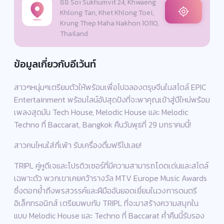
88 Soi Sukhumvit 24, Khwaeng
Khlong Tan, Khet Khlong Toei,
Krung Thep Maha Nakhon 10110,
Thailand
ข้อมูลเกี่ยวกับอีเว้นท์
สาวๆหนุ่มๆเตรียมตัวให้พร้อมเพื่อไปฉลองตรุษจีนในสไตล์ EPIC
Entertainment พร้อมไลน์อัปสุดปังที่จะพาคุณเข้าสู่ปีใหม่พร้อม
เพลงสุดมัน Tech House, Melodic House และ Melodic
Techno ที่ Baccarat, Bangkok คืนวันพุธที่ 29 มกราคมนี้!
สาวคนไหนใส่กี่เพ้า รับเครื่องดื่มฟรีไปเลย!
TRIPL คู่หูดีเจและโปรดิวเซอร์ที่มีความสามารถโดดเด่นและสไตล์
เฉพาะตัว พวกเขาเคยคว้ารางวัล MTV Europe Music Awards
ซึ่งตอกย้ำถึงพรสวรรค์และฝีมืออันยอดเยี่ยมในวงการดนตรี
อิเล็กทรอนิกส์ เตรียมพบกับ TRIPL ที่จะมาสร้างความสนุกใน
แบบ Melodic House และ Techno ที่ Baccarat ค่ำคืนนี้รับรอง