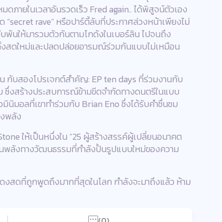
หมดภายในเวลาอันรวดเร็ว Fred again.. ได้พิสูจน์ตัวเอง
“secret rave” หรือปาร์ตี้ลับที่ประกาศล่วงหน้าเพียงไม่
นนับพันให้มารวมตัวกันตามโกดังในเบอร์ลิน ไปจนถึง
่ทั้งสดใหม่และปลดปล่อยอารมณ์ร่วมกันแบบไม่เหมือน
น กับสองโปรเจกต์สำคัญ: EP ten days ที่ร่วมงานกับ
บ ซึ่งสร้างประสบการณ์ข้ามขีดจำกัดทางดนตรีในแบบ
ินิมอลที่เขาทำร่วมกับ Brian Eno ซึ่งได้รับคำชื่นชม
รงพลัง
one ให้เป็นหนึ่งใน “25 ผู้สร้างสรรค์ผู้เปลี่ยนอนาคต
เป็นพลังทางวัฒนธรรมที่กำลังปั้นรูปแบบใหม่ของความ
ดงสดที่ถูกพูดถึงมากที่สุดในโลก กำลังจะมาถึงแล้ว ห้าม
(0)