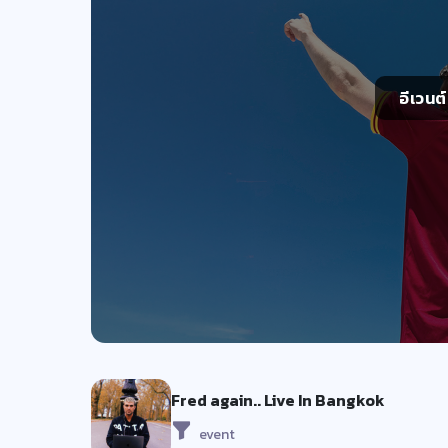
อีเวนต
Fred again.. Live In Bangkok
event