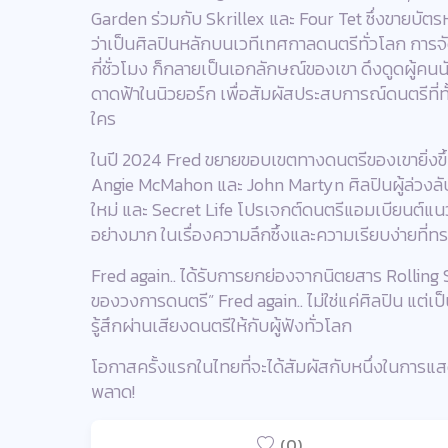
Garden ร่วมกับ Skrillex และ Four Tet ซึ่งขายบัตร
ว่าเป็นศิลปินหลักบนเวทีเทศกาลดนตรีทั่วโลก การจัด 
กี่ชั่วโมง ก็กลายเป็นเอกลักษณ์ของเขา ดึงดูดผู้ค
ดาดฟ้าในนิวยอร์ก เพื่อสัมผัสประสบการณ์ดนตรีที
ใคร
ในปี 2024 Fred ขยายขอบเขตทางดนตรีของเขายิ่งขึ้
Angie McMahon และ John Martyn ศิลปินผู้ล่วงลั
ใหม่ และ Secret Life โปรเจกต์ดนตรีแอมเบียนต์แนวม
อย่างมาก ในเรื่องความลึกซึ้งและความเรียบง่ายที่ท
Fred again.. ได้รับการยกย่องจากนิตยสาร Rolling St
ของวงการดนตรี” Fred again.. ไม่ใช่แค่ศิลปิน แต่
รู้สึกผ่านเสียงดนตรีให้กับผู้ฟังทั่วโลก
โอกาสครั้งแรกในไทยที่จะได้สัมผัสกับหนึ่งในการแส
พลาด!
(0)