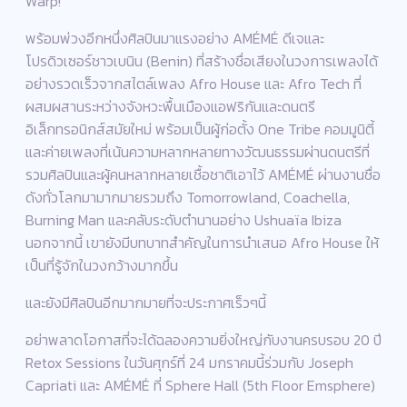
Warp!
พร้อมพ่วงอีกหนึ่งศิลปินมาแรงอย่าง AMÉMÉ ดีเจและ
โปรดิวเซอร์ชาวเบนิน (Benin) ที่สร้างชื่อเสียงในวงการเพลงได้
อย่างรวดเร็วจากสไตล์เพลง Afro House และ Afro Tech ที่
ผสมผสานระหว่างจังหวะพื้นเมืองแอฟริกันและดนตรี
อิเล็กทรอนิกส์สมัยใหม่ พร้อมเป็นผู้ก่อตั้ง One Tribe คอมมูนิตี้
และค่ายเพลงที่เน้นความหลากหลายทางวัฒนธรรมผ่านดนตรีที่
รวมศิลปินและผู้คนหลากหลายเชื้อชาติเอาไว้ AMÉMÉ ผ่านงานชื่อ
ดังทั่วโลกมามากมายรวมถึง Tomorrowland, Coachella,
Burning Man และคลับระดับตำนานอย่าง Ushuaïa Ibiza
นอกจากนี้ เขายังมีบทบาทสำคัญในการนำเสนอ Afro House ให้
เป็นที่รู้จักในวงกว้างมากขึ้น
และยังมีศิลปินอีกมากมายที่จะประกาศเร็วๆนี้
อย่าพลาดโอกาสที่จะได้ฉลองความยิ่งใหญ่กับงานครบรอบ 20 ปี
Retox Sessions ในวันศุกร์ที่ 24 มกราคมนี้ร่วมกับ Joseph
Capriati และ AMÉMÉ ที่ Sphere Hall (5th Floor Emsphere)