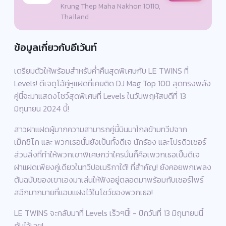
Krung Thep Maha Nakhon 10110,
Thailand
ข้อมูลเกี่ยวกับอีเว้นท์
เตรียมตัวให้พร้อมสำหรับค่ำคืนสุดพิเศษกับ LE TWINS ที่
Levels! ดีเจดูโอ้คู่หูแฝดที่เคยติด DJ Mag Top 100 สุดทรงพลัง
คู่นี้จะมาแสดงโชว์สุดพิเศษที่ Levels ในวันพฤหัสบดีที่ 13
มิถุนายน 2024 นี้!
สาวฝาแฝดผู้มากความสามารถคู่นี้บินมาไกลข้ามทวีปจาก
เม็กซิโก และ พวกเธอนั้นยังเป็นทั้งดีเจ นักร้อง และโปรดิวเซอร์
ส่วนสิ่งที่ทำให้พวกเขาพิเศษกว่าใครนั่นก็คือเพวกเธอเป็นดีเจ
ฝาแฝดเพียงคู่เดียวในทวีปอเมริกาใต้! ที่สำคัญ! ยังคอยพกเพลง
ต้นฉบับของเขาเองมาเล่นให้ฟังอยู่ตลอดมาพร้อมกับเซอร์ไพร์
สอีกมากมายที่แอบแฝงไว้ในโชว์ของพวกเธอ!
LE TWINS จะกลับมาที่ Levels เร็วๆนี้! - ปักวันที่ 13 มิถุนายนนี้
กันไว้เลย!