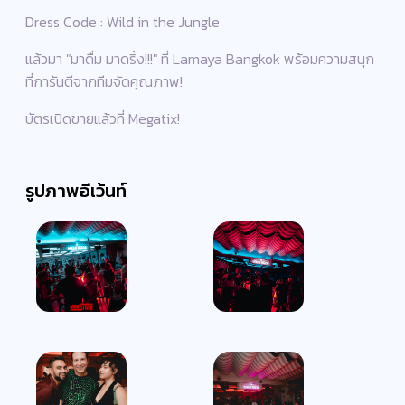
Dress Code : Wild in the Jungle
แล้วมา "มาดื่ม มาดริ้ง!!!" ที่ Lamaya Bangkok พร้อมความสนุก
ที่การันตีจากทีมจัดคุณภาพ!
บัตรเปิดขายแล้วที่ Megatix!
รูปภาพอีเว้นท์