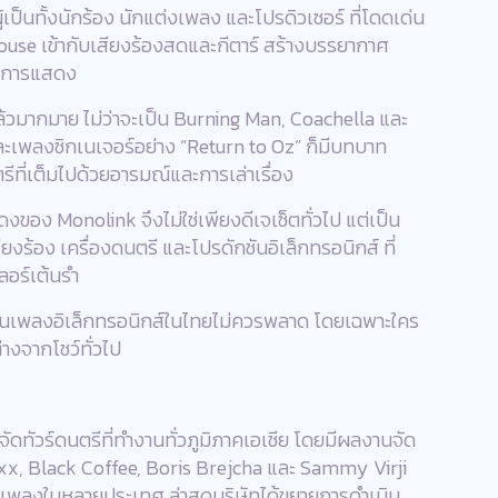
เป็นทั้งนักร้อง นักแต่งเพลง และโปรดิวเซอร์ ที่โดดเด่น
e เข้ากับเสียงร้องสดและกีตาร์ สร้างบรรยากาศ
ของการแสดง
้วมากมาย ไม่ว่าจะเป็น Burning Man, Coachella และ
ละเพลงซิกเนเจอร์อย่าง “Return to Oz” ก็มีบทบาท
ที่เต็มไปด้วยอารมณ์และการเล่าเรื่อง
ของ Monolink จึงไม่ใช่เพียงดีเจเซ็ตทั่วไป แต่เป็น
ยงร้อง เครื่องดนตรี และโปรดักชันอิเล็กทรอนิกส์ ที่
ลอร์เต้นรำ
ี่แฟนเพลงอิเล็กทรอนิกส์ในไทยไม่ควรพลาด โดยเฉพาะใคร
างจากโชว์ทั่วไป
จัดทัวร์ดนตรีที่ทำงานทั่วภูมิภาคเอเชีย โดยมีผลงานจัด
ie xx, Black Coffee, Boris Brejcha และ Sammy Virji
เพลงในหลายประเทศ ล่าสุดบริษัทได้ขยายการดำเนิน