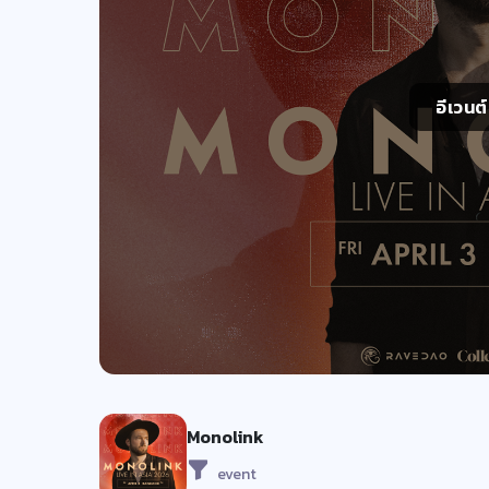
อีเวนต
Monolink
event