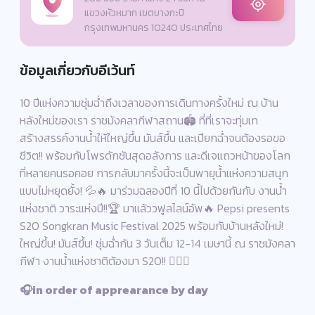
แขวงหัวหมาก เขตบางกะปิ
กรุงเทพมหานคร 10240 ประเทศไทย
ข้อมูลเกี่ยวกับอีเว้นท์
10 ปีแห่งความชุ่มฉ่ำถึงเวลาของการเดินทางครั้งใหม่ ณ บ้าน
หลังใหม่ของเรา ราชมังคลากีฬาสถาน🏟️ ที่ที่เราจะทุ่มเท
สร้างสรรค์งานน้ำให้ใหญ่ขึ้น มันส์ขึ้น และเปียกฉ่ำจนต้องรอขอ
ชีวิต!! พร้อมกับโพรดักชันสุดอลังการ และดีเจแถวหน้าของโลก
ที่หลายคนรอคอย การกลับมาครั้งนี้จะเป็นพายุน้ำแห่งความสนุก
แบบไม่หยุดยั้ง! 💦🔥 มาร่วมฉลองปีที่ 10 นี้ไปด้วยกันกับ งานน้ำ
แห่งชาติ วาระแห่งปี!!🏆 มาแล้ววฟูลไลน์อัพ🔥 Pepsi presents
S2O Songkran Music Festival 2025 พร้อมกับบ้านหลังใหม่!
ใหญ่ขึ้น! มันส์ขึ้น! ชุ่มฉ่ำกัน 3 วันเต็ม 12-14 เมษานี้ ณ ราชมังคลา
กีฬา งานน้ำแห่งชาติต้องมา S2O!! 🏄‍♀️💦
🎧in order of apprearance by day