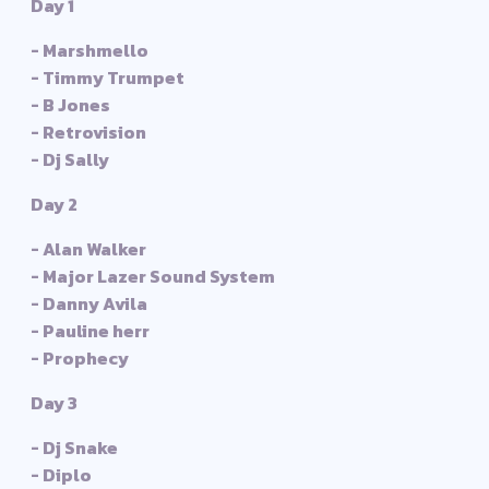
Day 1
- Marshmello
- Timmy Trumpet
- B Jones
- Retrovision
- Dj Sally
Day 2
- Alan Walker
- Major Lazer Sound System
- Danny Avila
- Pauline herr
- Prophecy
Day 3
- Dj Snake
- Diplo