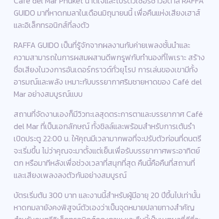
Café del Mar Phuket นำดีเจและโปรดิวเซอร์ชาวอิตาลี RAFFA
GUIDO มาที่หาดกมลาในเดือนมิถุนายนนี้ เพื่อคืนแห่งเสียงเฮาส์
และอิเล็กทรอนิกส์ที่ลงตัว
RAFFA GUIDO เป็นที่รู้จักจากผลงานกับค่ายเพลงชั้นนำและ
ความสามารถในการผสมผสานดีพกรูฟกับทำนองที่ไพเราะ สร้าง
ชื่อเสียงในวงการอันเดอร์กราวด์ทั่วยุโรป การเล่นของเขามีทั้ง
อารมณ์และพลัง เหมาะกับบรรยากาศริมชายหาดของ Café del
Mar อย่างสมบูรณ์แบบ
สถานที่จัดงานเองก็มีวิวทะเลสุดตระการตาและบรรยากาศ Café
del Mar ที่เป็นเอกลักษณ์ ทั้งชิลล์และพร้อมสำหรับการเต้นรำ
เปิดประตู 22:00 น. ให้คุณมีเวลามากพอที่จะปรับตัวก่อนที่ดนตรี
จะเริ่มขึ้น ไม่ว่าคุณจะมาตั้งแต่เย็นเพื่อรับบรรยากาศพระอาทิตย์
ตก หรือมาทีหลังเพื่อช่วงเวลาที่สนุกที่สุด คืนนี้คือคืนที่สถานที่
และเสียงเพลงลงตัวกันอย่างสมบูรณ์
บัตรเริ่มต้น 300 บาท และงานนี้สำหรับผู้มีอายุ 20 ปีขึ้นไปเท่านั้น
หาดกมลายังคงพิสูจน์ตัวเองว่าเป็นจุดหมายปลายทางสำคัญ