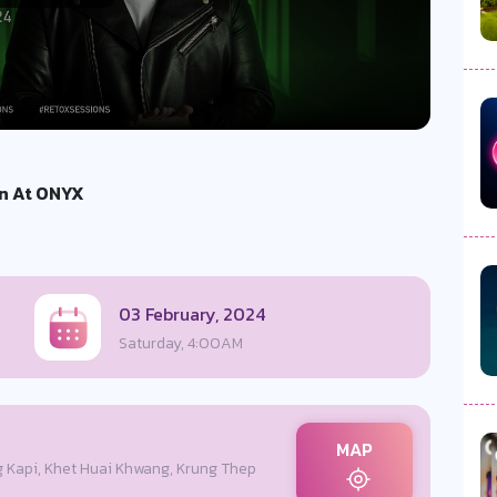
en At ONYX
03 February, 2024
Saturday, 4:00AM
MAP
 Kapi, Khet Huai Khwang, Krung Thep