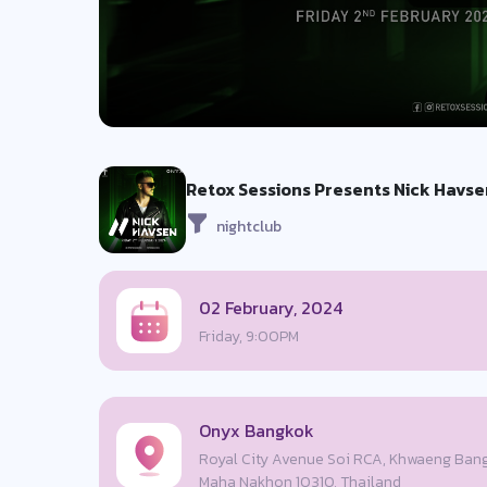
Retox Sessions Presents Nick Havs
nightclub
02 February, 2024
Friday, 9:00PM
Onyx Bangkok
Royal City Avenue Soi RCA, Khwaeng Bang
Maha Nakhon 10310, Thailand