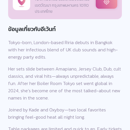
เขตวัฒนา กรุงเทพมหานคร 10110
ประเทศไทย
ข้อมูลเกี่ยวกับอีเว้นท์
Tokyo-born, London-based Riria debuts in Bangkok
with her infectious blend of UK club sounds and high-
energy party edits.
Her sets slide between Amapiano, Jersey Club, Dub, cult
classics, and viral hits—always unpredictable, always
fun. After her Boiler Room Tokyo set went global in
2024, she’s become one of the most talked-about new
names in the scene.
Joined by Kade and Oxyboy—two local favorites
bringing feel-good heat all night long.
Table packages are limited and quick to go. Early tickets