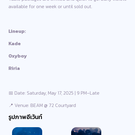
available for one week or until sold out.
Lineup:
Kade
Oxyboy
Riria
📅 Date: Saturday, May 17, 2025 | 9 PM–Late
📍 Venue: BEAM @ 72 Courtyard
รูปภาพอีเว้นท์