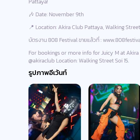
Pattaya!
🎶 Date: November 9th
📍 Location: Akira Club Pattaya, Walking Street
บัตรงาน 808 Festival ขายแล้วที่ : www.808festiva
For bookings or more info for Juicy M at Akira 
@akiraclub Location: Walking Street Soi 15.
รูปภาพอีเว้นท์