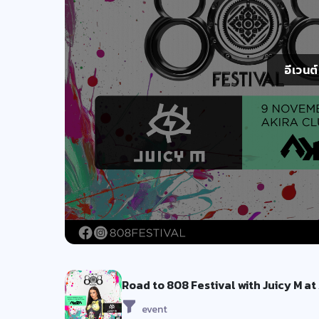
อีเวนต
Road to 808 Festival with Juicy M at
event