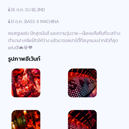
🕯️26 ต.ค.: DJ BL3ND
🕯️31 ต.ค.: BASS X MACHINA
คอสตูมแซ่บ บีทสุดมันส์ และความวุ่นวาย—นี่แหละคือคืนที่จะสร้าง
ตำนาน! เคลียร์คิวให้ว่าง แล้วมาจอยปาร์ตี้ที่สนุกและน่ากลัวที่สุด
แห่งปี!🦇💀🧡
รูปภาพอีเว้นท์