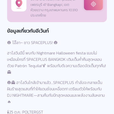
เพชรบุรี 47 Bangkapi, เขต
ห้วยขวาง กรุงเทพมหานคร 10310
ประเทศไทย
ข้อมูลเกี่ยวกับอีเว้นท์
🎃 โอ๊ลา~ ชาว SPACEPLUS! 🎃
ฮาโลวีนปีนี้ พบกับ Nightmare Halloween fiesta แบบไม่
เหมือนใครที่ SPACEPLUS BANGKOK เติมเต็มค่ำคืนสุดหลอน
ด้วย Patrón Tequila!🍹 พร้อมกับดีเจความเดือดจัดเต็มทุกคืน!
👻
🎃👻 ฮาโลวีนใกล้เข้ามาแล้ว…SPACEPLUS กำลังจะกลายเป็น
ฝันร้ายสุดแสบที่ทำให้แดนซ์จนเหงื่อตก! เตรียมตัวให้พร้อมกับ
DJ NIGHTMARE—สามคืนกับบีทสุดหลอนและพลังงานล้นหลาม
🔥
🕯️25 ต.ค.: POLTERGST