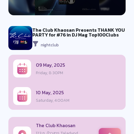
The Club Khaosan Presents THANK YOU
PARTY for #76 in DJ Mag Top100Clubs
nightclub
09 May, 2025
Friday, 8:30PM
10 May, 2025
Saturday, 4:00AM
The Club Khaosan
123 ถ. ข้าวสาร Taladyod