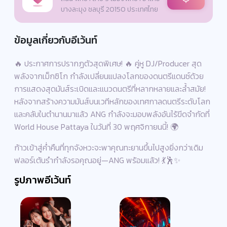
บางละมุง ชลบุรี 20150 ประเทศไทย
ข้อมูลเกี่ยวกับอีเว้นท์
🔥 ประกาศการปรากฏตัวสุดพิเศษ! 🔥 คู่หู DJ/Producer สุด
พลังจากเม็กซิโก กำลังเปลี่ยนแปลงโลกของดนตรีแดนซ์ด้วย
การแสดงสุดมันส์ระเบิดและแนวดนตรีที่หลากหลายและล้ำสมัย!
หลังจากสร้างความมันส์บนเวทีหลักของเทศกาลดนตรีระดับโลก
และคลับในตำนานมาแล้ว ANG กำลังจะมอบพลังอันไร้ขีดจำกัดที่
World House Pattaya ในวันที่ 30 พฤศจิกายนนี้! 🌍
ก้าวเข้าสู่ค่ำคืนที่ทุกจังหวะจะพาคุณทะยานขึ้นไปสูงยิ่งกว่าเดิม
ฟลอร์เต้นรำกำลังรอคุณอยู่—ANG พร้อมแล้ว! 💃🕺✨
รูปภาพอีเว้นท์