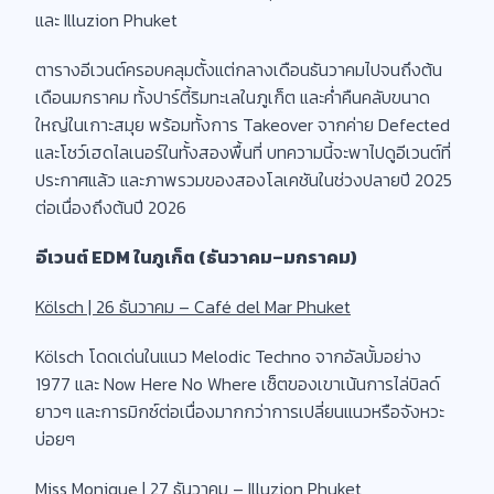
และ Illuzion Phuket
ตารางอีเวนต์ครอบคลุมตั้งแต่กลางเดือนธันวาคมไปจนถึงต้น
เดือนมกราคม ทั้งปาร์ตี้ริมทะเลในภูเก็ต และค่ำคืนคลับขนาด
ใหญ่ในเกาะสมุย พร้อมทั้งการ Takeover จากค่าย Defected
และโชว์เฮดไลเนอร์ในทั้งสองพื้นที่ บทความนี้จะพาไปดูอีเวนต์ที่
ประกาศแล้ว และภาพรวมของสองโลเคชันในช่วงปลายปี 2025
ต่อเนื่องถึงต้นปี 2026
อีเวนต์ EDM ในภูเก็ต (ธันวาคม–มกราคม)
Kölsch | 26 ธันวาคม – Café del Mar Phuket
Kölsch โดดเด่นในแนว Melodic Techno จากอัลบั้มอย่าง
1977 และ Now Here No Where เซ็ตของเขาเน้นการไล่บิลด์
ยาวๆ และการมิกซ์ต่อเนื่องมากกว่าการเปลี่ยนแนวหรือจังหวะ
บ่อยๆ
Miss Monique | 27 ธันวาคม – Illuzion Phuket