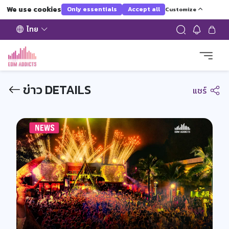
We use cookies
Only essentials
Accept all
Customize
ไทย
ข่าว DETAILS
แชร์