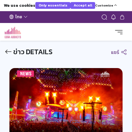
We use cookies
Only essentials
Accept all
Customize
ไทย
ข่าว DETAILS
แชร์