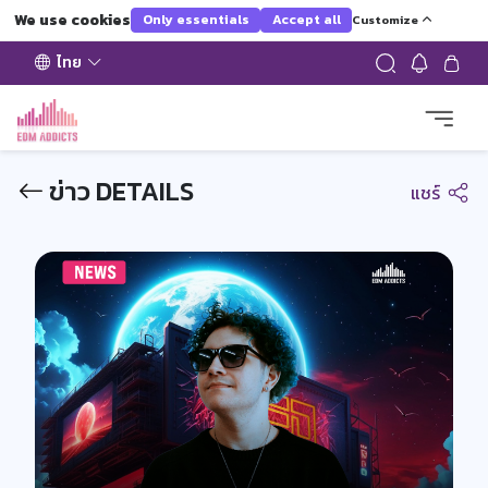
We use cookies
Only essentials
Accept all
Customize
ไทย
ข่าว DETAILS
แชร์