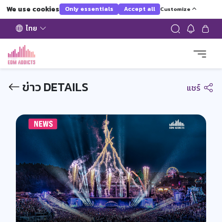
We use cookies
Only essentials
Accept all
Customize
ไทย
ข่าว DETAILS
แชร์