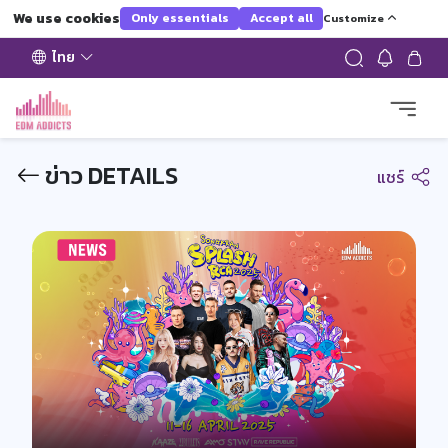
We use cookies
Only essentials
Accept all
Customize
ไทย
ข่าว DETAILS
แชร์