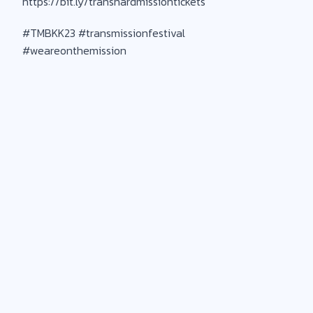
https://bit.ly/transhardmissiontickets
#TMBKK23 #transmissionfestival
#weareonthemission