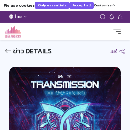
We use cookies
Only essentials
Accept all
Customize
ไทย
ข่าว DETAILS
แชร์