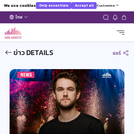
We use cookies
Only essentials
Accept all
Customize
ไทย
ข่าว DETAILS
แชร์