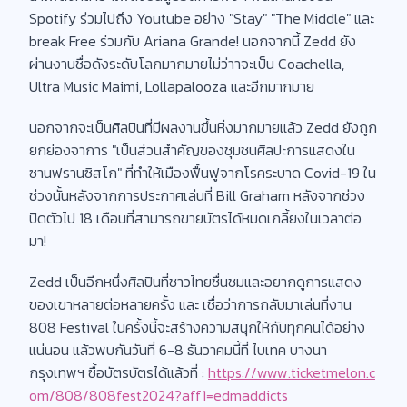
Spotify ร่วมไปถึง Youtube อย่าง "Stay" "The Middle" และ
break Free ร่วมกับ Ariana Grande! นอกจากนี้ Zedd ยัง
ผ่านงานชื่อดังระดับโลกมากมายไม่ว่าาจะเป็น Coachella,
Ultra Music Maimi, Lollapalooza และอีกมากมาย
นอกจากจะเป็นศิลปินที่มีผลงานขึ้นหิ่งมากมายแล้ว Zedd ยังถูก
ยกย่องจาการ "เป็นส่วนสำคัญของชุมชนศิลปะการแสดงใน
ซานฟรานซิสโก" ที่ทำให้เมืองฟื้นฟูจากโรคระบาด Covid-19 ใน
ช่วงนั้นหลังจากการประกาศเล่นที่ Bill Graham หลังจากช่วง
ปิดตัวไป 18 เดือนที่สามารถขายบัตรได้หมดเกลี้ยงในเวลาต่อ
มา!
Zedd เป็นอีกหนึ่งศิลปินที่ชาวไทยชื่นชมและอยากดูการแสดง
ของเขาหลายต่อหลายครั้ง และ เชื่อว่าการกลับมาเล่นที่งาน
808 Festival ในครั้งนี้จะสร้างความสนุกให้กับทุกคนได้อย่าง
แน่นอน แล้วพบกันวันที่ 6-8 ธันวาคมนี้ที่ ไบเทค บางนา
กรุงเทพฯ ซื้อบัตรบัตรได้แล้วที่ :
https://www.ticketmelon.c
om/808/808fest2024?aff1=edmaddicts