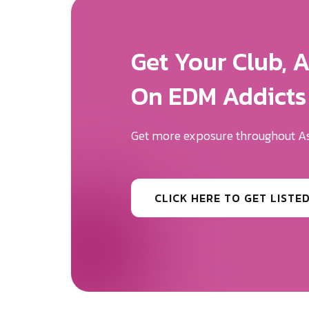
Get More Expos
We Will Help Yo
Your Brand Des
Be the first to know the news surr
CLICK HERE TO GET MORE