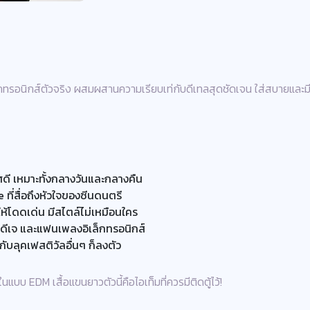
็กทรอนิกส์ตัวจริง ผสมผสานความเรียบเท่กับดีเทลสุดชัดเจน ใส่สบายและม
ี เหมาะทั้งกลางวันและกลางคืน
ที่สื่อถึงหัวใจของซีนดนตรี
ให้โดดเด่น มีสไตล์ไม่เหมือนใคร
ฟ ดีเจ และแฟนเพลงอิเล็กทรอนิกส์
่กับลุคเฟสติวัลอื่นๆ ก็ลงตัว
ในแบบ EDM เสื้อแขนยาวตัวนี้คือไอเท็มที่ควรมีติดตู้ไว้!