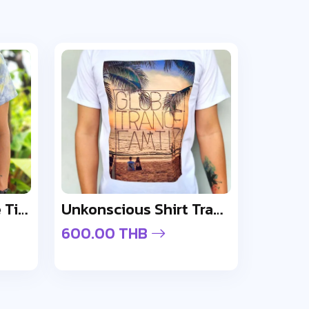
Unkonscious Marble Tie-Dye Unisex Shirt
Unkonscious Shirt Trance Global Fam
600.00 THB