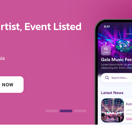
ure For Your Brand
u Get The Exposure
erves
ounding festivals, clubs & events
 INFORMATION