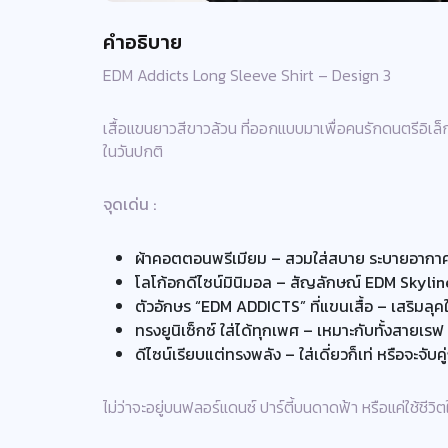
คำอธิบาย
EDM Addicts Long Sleeve Shirt – Design 3
เสื้อแขนยาวสีขาวล้วน ที่ออกแบบมาเพื่อคนรักดนตรีอิเล
ในวันปกติ
จุดเด่น :
ผ้าคอตตอนพรีเมียม – สวมใส่สบาย ระบายอากาศด
โลโก้อกดีไซน์มินิมอล – สัญลักษณ์ EDM Skyline 
ตัวอักษร “EDM ADDICTS” ที่แขนเสื้อ – เสริมลุค
ทรงยูนิเซ็กซ์ ใส่ได้ทุกเพศ – เหมาะกับทั้งสายเร
ดีไซน์เรียบแต่ทรงพลัง – ใส่เดี่ยวก็เท่ หรือจะจับคู
ไม่ว่าจะอยู่บนฟลอร์แดนซ์ ปาร์ตี้บนดาดฟ้า หรือแค่ใช้ชีวิต