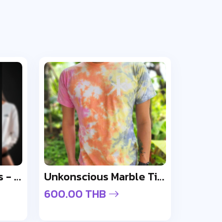
EDM Addicts T Shirts - Design 3
Unkonscious Marble Tie-Dye Unisex Shirt
600.00 THB