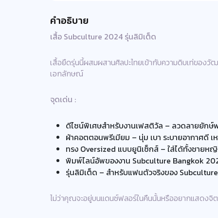
คำอธิบาย
เสื้อ Subculture 2024 รุ่นลิมิเต็ด
เสื้อยืดรุ่นนี้ผสมผสานศิลปะไทยเข้ากับความดิบเท่ของว
เอกลักษณ์
จุดเด่น :
ดีไซน์พิเศษสำหรับงานเฟสติวัล – ลวดลายยักษ์
ผ้าคอตตอนพรีเมียม – นุ่ม เบา ระบายอากาศดี เหม
ทรง Oversized แบบยูนิเซ็กส์ – ใส่ได้ทั้งชายห
พิมพ์ไลน์อัพของงาน Subculture Bangkok 2024
รุ่นลิมิเต็ด – สำหรับแฟนตัวจริงของ Subcultur
ไม่ว่าคุณจะอยู่บนแดนซ์ฟลอร์ในคืนนั้นหรืออยากแสดงจิต