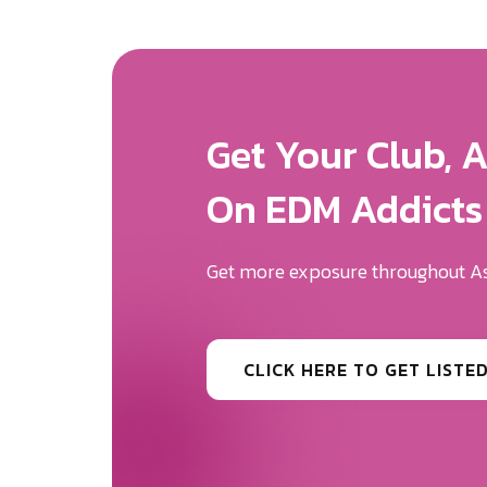
Get More Expos
We Will Help Yo
Your Brand Des
Be the first to know the news surr
CLICK HERE TO GET MORE