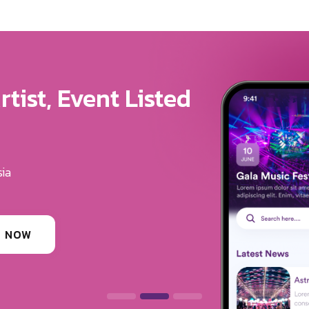
ure For Your Brand
u Get The Exposure
erves
ounding festivals, clubs & events
 INFORMATION