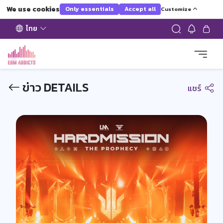
We use cookies
Only essentials
Accept all
Customize
ไทย
ข่าว DETAILS
แชร์