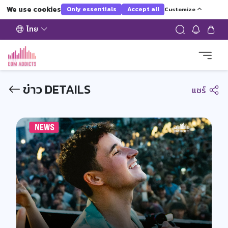
We use cookies
Only essentials
Accept all
Customize
ไทย
ข่าว DETAILS
แชร์